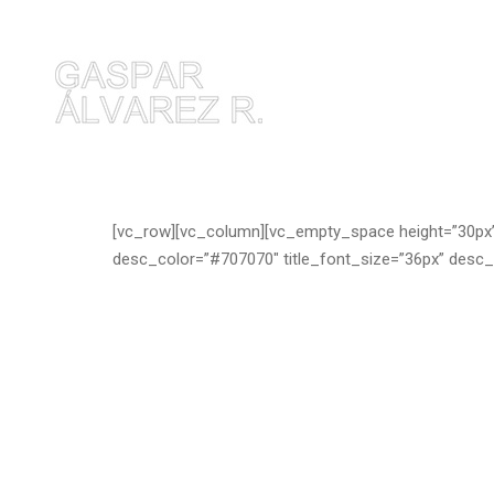
[vc_row][vc_column][vc_empty_space height=”30px”][k
desc_color=”#707070″ title_font_size=”36px” desc_