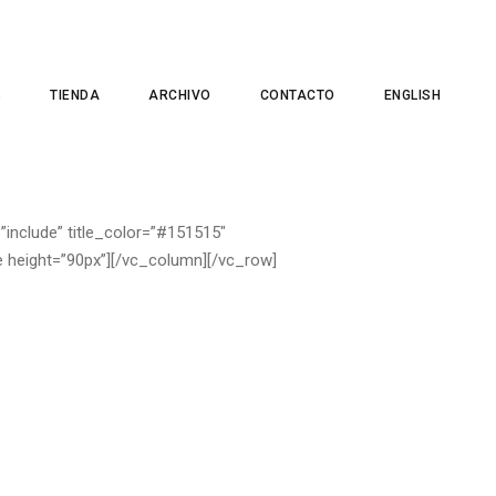
S
TIENDA
ARCHIVO
CONTACTO
ENGLISH
”include” title_color=”#151515″
 height=”90px”][/vc_column][/vc_row]