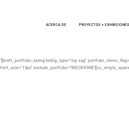
ACERCA DE
PROYECTOS + EXHIBICIONE
raft_portfolio_listing listing_type=”zig-zag” portfolio_items_flag=
font_size=”15px” exclude_portfolio=”900,904,908″][vc_empty_space